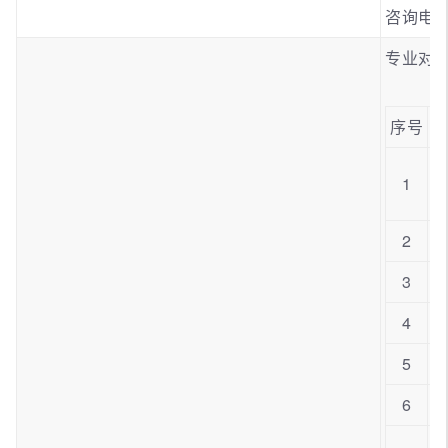
咨询电话：
专业对
序号
1
2
3
4
5
6