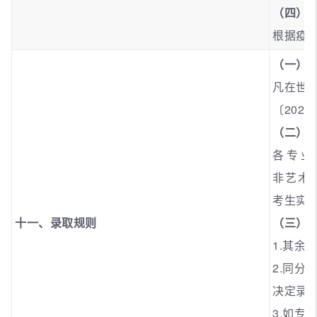
（四）
根据疫
（一）
凡在世
〔202
（二）
各专业
非艺术
考生实行
十一、录取规则
（三）
1.其
2.同
决定录
3.如