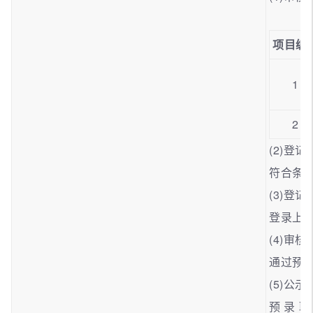
项目编
1
2
(2)登记
符合条件
(3)登记
登录上
(4)审核
通过预
(5)公示
预录取