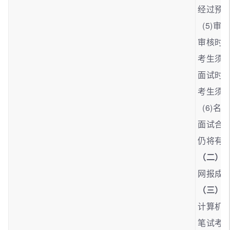
经过预审
(5)审
审核时间：
考生须
面试时间
考生须
(6)名
面试合
仍将有
（二）
网报成功
（三）
计算机考
笔试考试