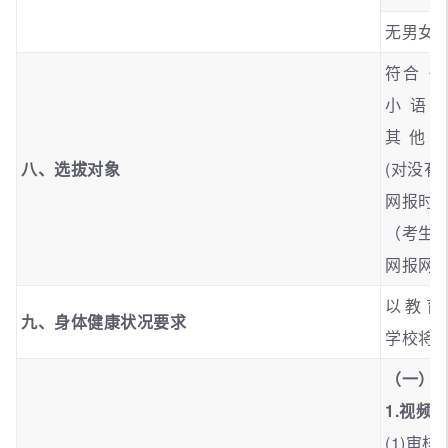
无男女
符合《
小语
其他
八、选拔对象
(对没
网报时间：
（考生
网报网
以教育
九、身体健康状况要求
学校将
（一）
1.
视频
(1)审核