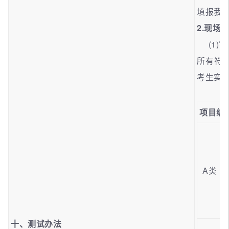
填报我
2.现场
(1)审
所有符
考生实
项目编
A类
十、测试办法